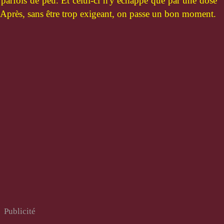
t parfois de peu. Et celui-ci n'y échappe que par une dose
 Après, sans être trop exigeant, on passe un bon moment.
Publicité