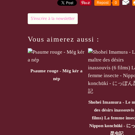
Repost
0
S'inscrire à la newsletter
Vous aimerez aussi :
Psaume rouge - Még kér a
nép
Shohei Imamura - Le m
des désirs inassouvis
films) La femme insec
Nippon konchūki - 
昆虫記