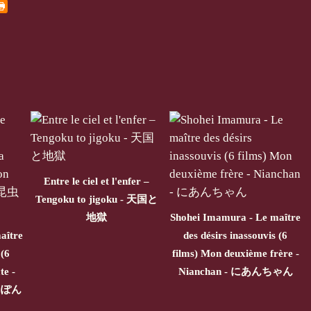
Entre le ciel et l'enfer –
Tengoku to jigoku - 天国と
地獄
Shohei Imamura - Le maître
aître
des désirs inassouvis (6
 (6
films) Mon deuxième frère -
te -
Nianchan - にあんちゃん
にっぽん