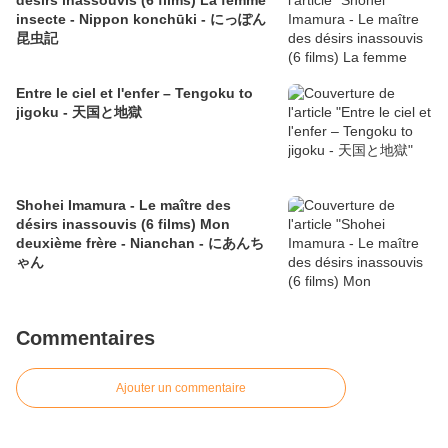
désirs inassouvis (6 films) La femme
insecte - Nippon konchūki - にっぽん
昆虫記
Entre le ciel et l'enfer – Tengoku to
jigoku - 天国と地獄
Shohei Imamura - Le maître des
désirs inassouvis (6 films) Mon
deuxième frère - Nianchan - にあんち
ゃん
Commentaires
Ajouter un commentaire