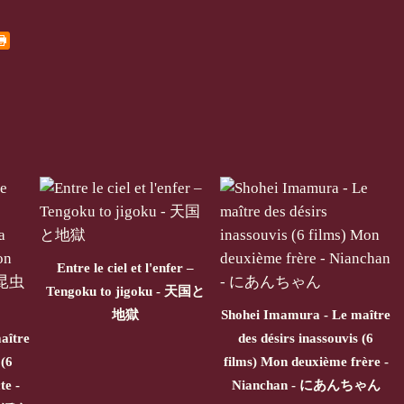
Entre le ciel et l'enfer –
Tengoku to jigoku - 天国と
地獄
Shohei Imamura - Le maître
aître
des désirs inassouvis (6
 (6
films) Mon deuxième frère -
te -
Nianchan - にあんちゃん