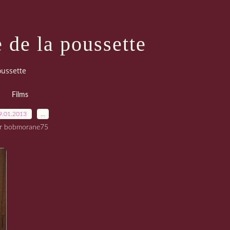
e de la poussette
oussette
Films
9.01.2013
…
r bobmorane75