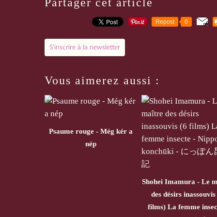
Partager cet article
Repost
0
S'inscrire à la newsletter
Vous aimerez aussi :
Psaume rouge - Még kér a
nép
Shohei Imamura - Le m
des désirs inassouvis
films) La femme insec