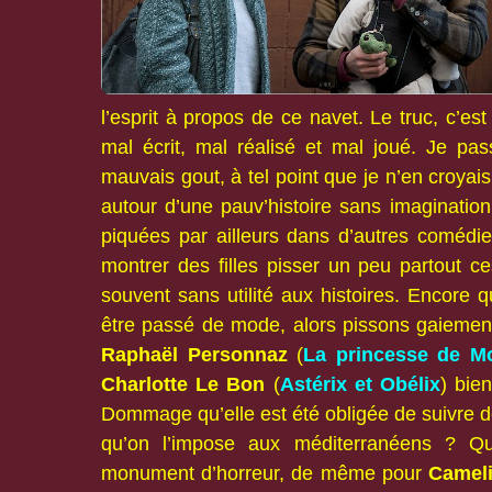
l’esprit à propos de ce navet. Le truc, c’est 
mal écrit, mal réalisé et mal joué. Je pa
mauvais gout, à tel point que je n’en croyais
autour d’une pauv’histoire sans imaginati
piquées par ailleurs dans d’autres comédie
montrer des filles pisser un peu partout 
souvent sans utilité aux histoires. Encore
être passé de mode, alors pissons gaiemen
Raphaël Personnaz
(
La princesse de M
Charlotte Le Bon
(
Astérix et Obélix
) bie
Dommage qu’elle est été obligée de suivre
qu’on l’impose aux méditerranéens ? 
monument d’horreur, de même pour
Camel