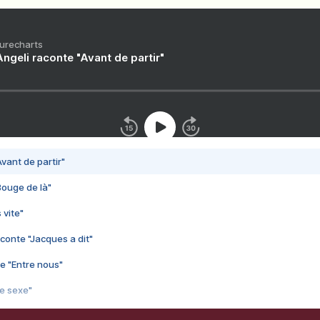
Purecharts
ngeli raconte "Avant de partir"
vant de partir"
Bouge de là"
 vite"
conte "Jacques a dit"
e "Entre nous"
3e sexe"
 chelou"