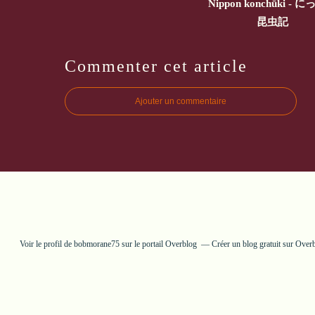
Nippon konchūki - 
昆虫記
Commenter cet article
Ajouter un commentaire
Voir le profil de
bobmorane75
sur le portail Overblog
Créer un blog gratuit sur Over