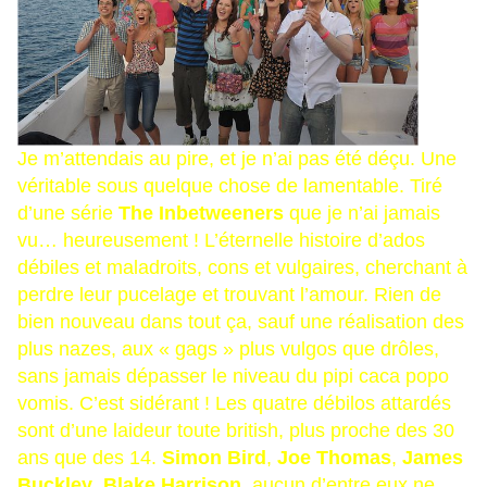
Je m’attendais au pire, et je n’ai pas été déçu. Une
véritable sous quelque chose de lamentable. Tiré
d’une série
The Inbetweeners
que je n’ai jamais
vu… heureusement ! L’éternelle histoire d’ados
débiles et maladroits, cons et vulgaires, cherchant à
perdre leur pucelage et trouvant l’amour. Rien de
bien nouveau dans tout ça, sauf une réalisation des
plus nazes, aux « gags » plus vulgos que drôles,
sans jamais dépasser le niveau du pipi caca popo
vomis. C’est sidérant ! Les quatre débilos attardés
sont d’une laideur toute british, plus proche des 30
ans que des 14.
Simon Bird
,
Joe Thomas
,
James
Buckley
,
Blake Harrison
, aucun d’entre eux ne