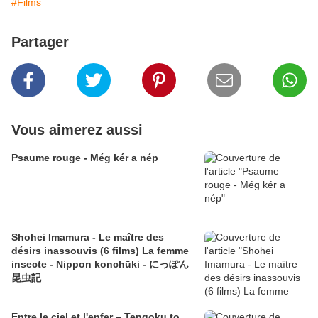
#Films
Partager
Vous aimerez aussi
Psaume rouge - Még kér a nép
Shohei Imamura - Le maître des
désirs inassouvis (6 films) La femme
insecte - Nippon konchūki - にっぽん
昆虫記
Entre le ciel et l'enfer – Tengoku to