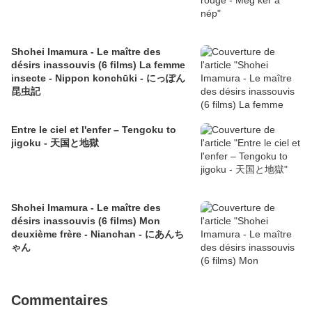
Shohei Imamura - Le maître des
désirs inassouvis (6 films) La femme
insecte - Nippon konchūki - にっぽん
昆虫記
Entre le ciel et l'enfer – Tengoku to
jigoku - 天国と地獄
Shohei Imamura - Le maître des
désirs inassouvis (6 films) Mon
deuxième frère - Nianchan - にあんち
ゃん
Commentaires