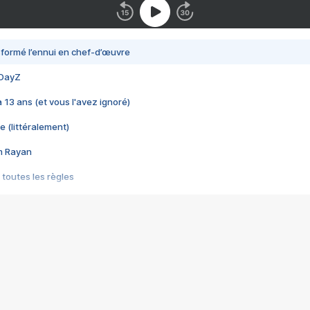
nsformé l’ennui en chef-d’œuvre
 DayZ
 a 13 ans (et vous l'avez ignoré)
e (littéralement)
im Rayan
 toutes les règles
s les jeux vidéo
us choquant de Rockstar ? - Le scandale BULLY
e plus moche de Steam
du RÊVE tourne au CAUCHEMAR
pendant 8 heures