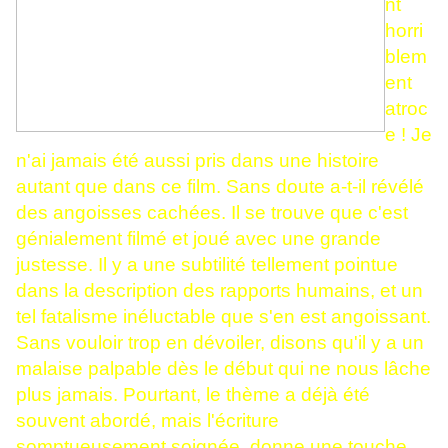
nt
horri
blem
ent
atroc
e ! Je
n'ai jamais été aussi pris dans une histoire
autant que dans ce film. Sans doute a-t-il révélé
des angoisses cachées. Il se trouve que c'est
génialement filmé et joué avec une grande
justesse. Il y a une subtilité tellement pointue
dans la description des rapports humains, et un
tel fatalisme inéluctable que s'en est angoissant.
Sans vouloir trop en dévoiler, disons qu'il y a un
malaise palpable dès le début qui ne nous lâche
plus jamais. Pourtant, le thème a déjà été
souvent abordé, mais l'écriture
somptueusement soignée, donne une touche