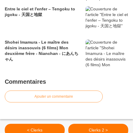
Entre le ciel et l'enfer – Tengoku to
jigoku - 天国と地獄
Shohei Imamura - Le maître des
désirs inassouvis (6 films) Mon
deuxième frère - Nianchan - にあんち
ゃん
Commentaires
Ajouter un commentaire
< Clerks
Clerks 2 >