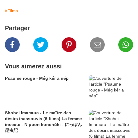
#Films
Partager
Vous aimerez aussi
Psaume rouge - Még kér a nép
Shohei Imamura - Le maître des
désirs inassouvis (6 films) La femme
insecte - Nippon konchūki - にっぽん
昆虫記