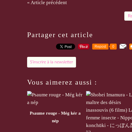
« Article précédent
Re
Partager cet article
Repost
0
S'inscrire à la newsletter
Vous aimerez aussi :
Psaume rouge - Még kér a
nép