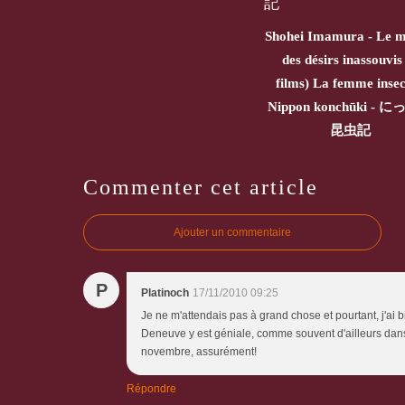
Shohei Imamura - Le m
des désirs inassouvis
films) La femme insec
Nippon konchūki - 
昆虫記
Commenter cet article
Ajouter un commentaire
P
Platinoch
17/11/2010 09:25
Je ne m'attendais pas à grand chose et pourtant, j'ai b
Deneuve y est géniale, comme souvent d'ailleurs dan
novembre, assurément!
Répondre