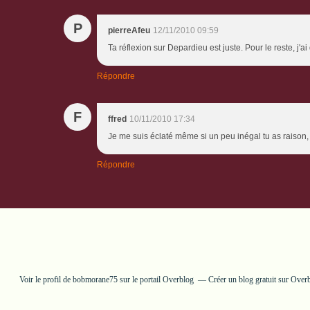
P
pierreAfeu
12/11/2010 09:59
Ta réflexion sur Depardieu est juste. Pour le reste, j
Répondre
F
ffred
10/11/2010 17:34
Je me suis éclaté même si un peu inégal tu as raison,
Répondre
Voir le profil de
bobmorane75
sur le portail Overblog
Créer un blog gratuit sur Over