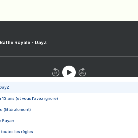
 Battle Royale - DayZ
 DayZ
 a 13 ans (et vous l'avez ignoré)
e (littéralement)
im Rayan
 toutes les règles