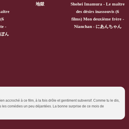
地獄
Shohei Imamura - Le maître
aître
des désirs inassouvis (6
 (6
films) Mon deuxième frère -
te -
Nianchan - にあんちゃん
にっぽん
ien accroché à ce film, à la fois drôle et gentiment subversif. Comme tu le dis,
s les comédies un peu déjantées. La bonne surprise de ce mois de