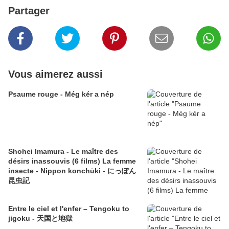
Partager
Vous aimerez aussi
Psaume rouge - Még kér a nép
Shohei Imamura - Le maître des
désirs inassouvis (6 films) La femme
insecte - Nippon konchūki - にっぽん
昆虫記
Entre le ciel et l'enfer – Tengoku to
jigoku - 天国と地獄