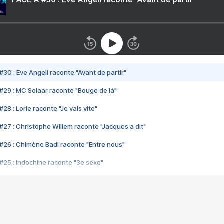
#30 : Eve Angeli raconte "Avant de partir"
#29 : MC Solaar raconte "Bouge de là"
28 : Lorie raconte "Je vais vite"
#27 : Christophe Willem raconte "Jacques a dit"
#26 : Chimène Badi raconte "Entre nous"
#25 : Indochine raconte "3e sexe"
#24 : Zaho raconte "C'est chelou"
#23 : Patrick Bruel raconte "Au café des délices"
#22 : Kyo raconte "Le chemin"