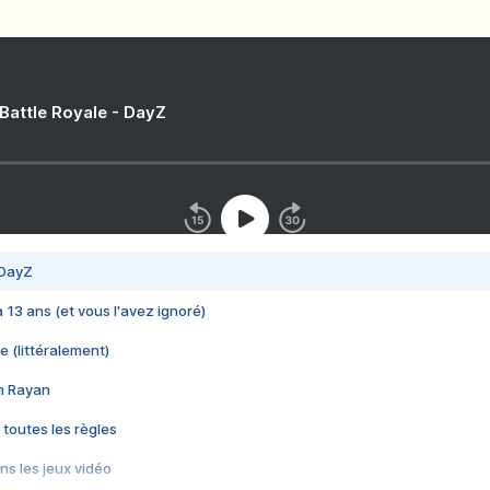
 Battle Royale - DayZ
 DayZ
 a 13 ans (et vous l'avez ignoré)
e (littéralement)
im Rayan
 toutes les règles
s les jeux vidéo