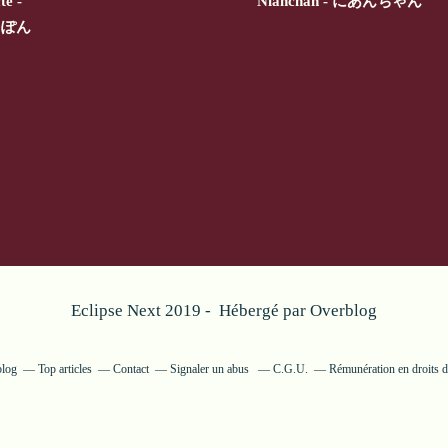
te -
Nianchan - にあんちゃん
にっぽん
Eclipse Next 2019 - Hébergé par
Overblog
blog
Top articles
Contact
Signaler un abus
C.G.U.
Rémunération en droits d