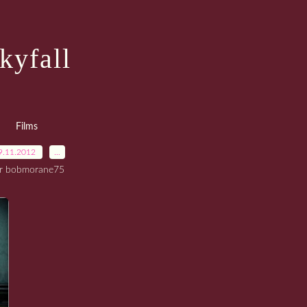
kyfall
Films
9.11.2012
…
r bobmorane75