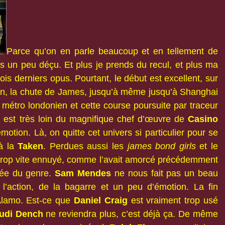
Parce qu’on en parle beaucoup et en tellement de
uis un peu déçu. Et plus je prends du recul, et plus ma
is derniers opus. Pourtant, le début est excellent, sur
train, la chute de James, jusqu’à même jusqu’à Shanghai
e métro londonien et cette course poursuite par traceur
n est très loin du magnifique chef d’œuvre de
Casino
otion. Là, on quitte cet univers si particulier pour se
’à la
Taken
. Perdues aussi les
james bond girls
et le
 trop vite ennuyé, comme l’avait amorcé précédemment
gnée du genre.
Sam Mendes
ne nous fait pas un beau
e l’action, de la bagarre et un peu d’émotion. La fin
Alamo. Est-ce que
Daniel Craig
est vraiment trop usé
udi Dench
ne reviendra plus, c’est déjà ça. De même