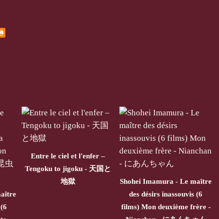
Entre le ciel et l'enfer –
Tengoku to jigoku - 天国と
地獄
Shohei Imamura - Le maître
aître
des désirs inassouvis (6
 (6
films) Mon deuxième frère -