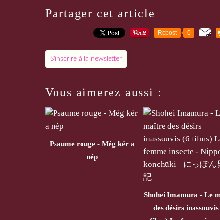
Partager cet article
Repost
0
S'inscrire à la newsletter
Vous aimerez aussi :
Psaume rouge - Még kér a
nép
Shohei Imamura - Le m
des désirs inassouvis