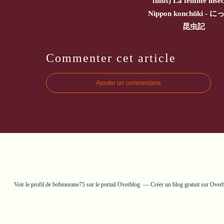
films) La femme insec
Nippon konchūki - 
昆虫記
Commenter cet article
Ajouter un commentaire
Voir le profil de
bobmorane75
sur le portail Overblog
Créer un blog gratuit sur Over