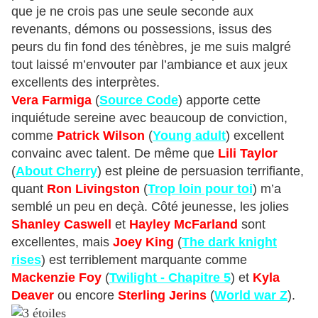
que je ne crois pas une seule seconde aux
revenants, démons ou possessions, issus des
peurs du fin fond des ténèbres, je me suis malgré
tout laissé m’envouter par l’ambiance et aux jeux
excellents des interprètes.
Vera Farmiga
(
Source Code
) apporte cette
inquiétude sereine avec beaucoup de conviction,
comme
Patrick Wilson
(
Young adult
) excellent
convainc avec talent. De même que
Lili Taylor
(
About Cherry
) est pleine de persuasion terrifiante,
quant
Ron Livingston
(
Trop loin pour toi
) m’a
semblé un peu en deçà. Côté jeunesse, les jolies
Shanley Caswell
et
Hayley McFarland
sont
excellentes, mais
Joey King
(
The dark knight
rises
) est terriblement marquante comme
Mackenzie Foy
(
Twilight - Chapitre 5
) et
Kyla
Deaver
ou encore
Sterling Jerins
(
World war Z
).