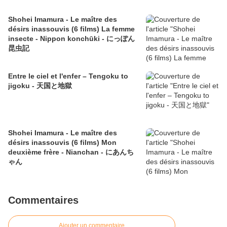
Shohei Imamura - Le maître des
désirs inassouvis (6 films) La femme
insecte - Nippon konchūki - にっぽん
昆虫記
Entre le ciel et l'enfer – Tengoku to
jigoku - 天国と地獄
Shohei Imamura - Le maître des
désirs inassouvis (6 films) Mon
deuxième frère - Nianchan - にあんち
ゃん
Commentaires
Ajouter un commentaire