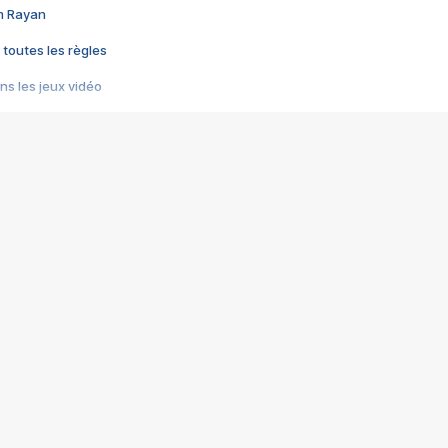
im Rayan
 toutes les règles
s les jeux vidéo
us choquant de Rockstar ? - Le scandale BULLY
e plus moche de Steam
du RÊVE tourne au CAUCHEMAR
pendant 8 heures
it… à tort
umiliés par un jeu vidéo
ire - Final Fantasy 8
ti un empire - Age of Empires
story DOFUS
tard, il crée l'un des pires jeux de tous les temps, MindsEye.