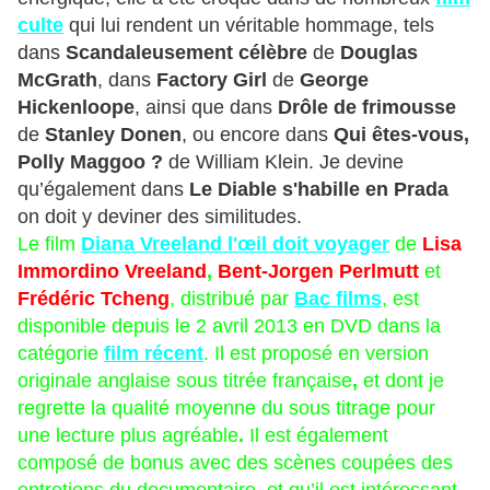
culte
qui lui rendent un véritable hommage, tels
dans
Scandaleusement célèbre
de
Douglas
McGrath
, dans
Factory Girl
de
George
Hickenloope
, ainsi que dans
Drôle de frimousse
de
Stanley Donen
, ou encore dans
Qui êtes-vous,
Polly Maggoo ?
de William Klein. Je devine
qu’également dans
Le Diable s'habille en Prada
on doit y deviner des similitudes.
Le film
Diana Vreeland l'œil doit voyager
de
Lisa
Immordino Vreeland
,
Bent-Jorgen Perlmutt
et
Frédéric Tcheng
, distribué par
Bac films
, est
disponible depuis le 2 avril 2013 en DVD dans la
catégorie
film récent
. Il est proposé en version
originale anglaise sous titrée française
,
et dont je
regrette la qualité moyenne du sous titrage pour
une lecture plus agréable
.
Il est également
composé de bonus avec des scènes coupées des