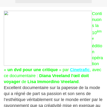
Conti
nuon
s la
èm
10
e
éditio
n
opéra
tion
«
un dvd pour une critique
» par
Cinetrafic
, avec
ce documentaire :
Diana Vreeland l'œil doit
voyager
de
Lisa Immordino Vreeland
.
Excellent documentaire sur la papesse de la mode
qui a régné de part sa passion et son sens de
l’esthétique véritablement sur le monde entier par le
rayonnement que sa créativité mise en exergue au