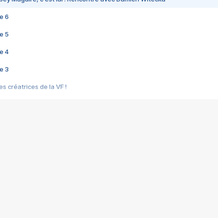
e 6
e 5
e 4
e 3
s créatrices de la VF !
e 2
e 1
e Mektoub My Love arrive enfin ! Rencontre avec Shaïn Boumedine et Sal
i : après Toni en famille
elle réalise le bouleversant Dites lui que je l'aime
ais ! Rencontre autour de Vie privée de Rebecca Zlotowski
 de Marguerite, Grave... Rencontre avec Ella Rumpf