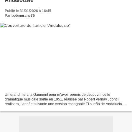
Andalousie
Publié le 31/01/2026 à 16:45
Par
bobmorane75
Un grand merci à Gaumont pour m’avoir permis de découvrir cette
dramatique musicale sortie en 1951, réalisée par Robert Vernay , dont il
réalisera, l’année suivante une version espagnole El sueño de Andalucia en
prenant les mêmes interprètes, dans deux...