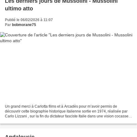
Les derniers jours de Mussolini - Mussolini
ultimo atto
Publié le 06/02/2026 à 11:07
Par
bobmorane75
Un grand merci à Carlotta films et à Arcadès pour m’avoir permis de
découvrir cette biographie historique italienne sortie en 1974, réalisée par
Carlo Lizzani , sur la fin du dictateur fasciste Italie dans une vision cocasse
et pathétique d'un dictateur...