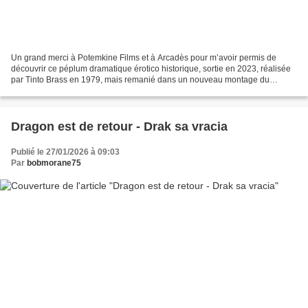
Un grand merci à Potemkine Films et à Arcadès pour m’avoir permis de
découvrir ce péplum dramatique érotico historique, sortie en 2023, réalisée
par Tinto Brass en 1979, mais remanié dans un nouveau montage du
scènariste Gore Vidal expurgé des scènes...
Dragon est de retour - Drak sa vracia
Publié le 27/01/2026 à 09:03
Par
bobmorane75