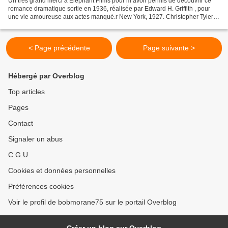
Un très grand merci à Elephant Films pour m’avoir permis de découvrir ce
romance dramatique sortie en 1936, réalisée par Edward H. Griffith , pour
une vie amoureuse aux actes manqué.r New York, 1927. Christopher Tyler,
jeune journaliste plein d’ambition,...
< Page précédente
Page suivante >
Hébergé par Overblog
Top articles
Pages
Contact
Signaler un abus
C.G.U.
Cookies et données personnelles
Préférences cookies
Voir le profil de bobmorane75 sur le portail Overblog