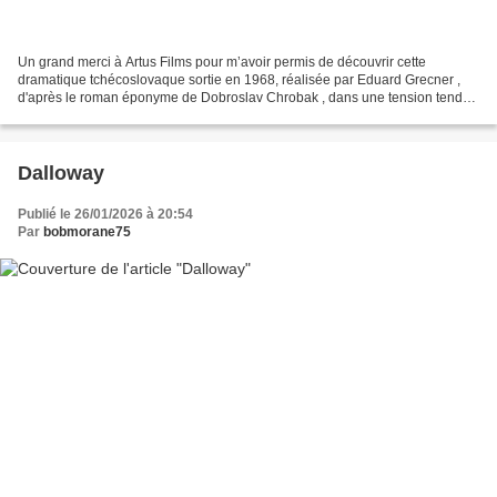
Un grand merci à Artus Films pour m’avoir permis de découvrir cette
dramatique tchécoslovaque sortie en 1968, réalisée par Eduard Grecner ,
d'après le roman éponyme de Dobroslav Chrobak , dans une tension tendue
et de rivalités douloureus Le potier Martin...
Dalloway
Publié le 26/01/2026 à 20:54
Par
bobmorane75