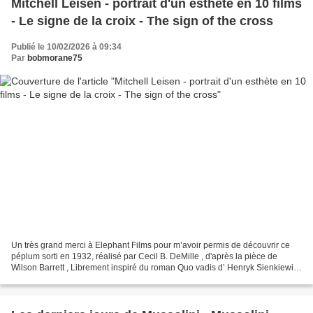
Mitchell Leisen - portrait d'un esthète en 10 films
- Le signe de la croix - The sign of the cross
Publié le 10/02/2026 à 09:34
Par
bobmorane75
Un très grand merci à Elephant Films pour m’avoir permis de découvrir ce
péplum sorti en 1932, réalisé par Cecil B. DeMille , d'après la pièce de
Wilson Barrett , Librement inspiré du roman Quo vadis d’ Henryk Sienkiewicz
, pour une romance christique...