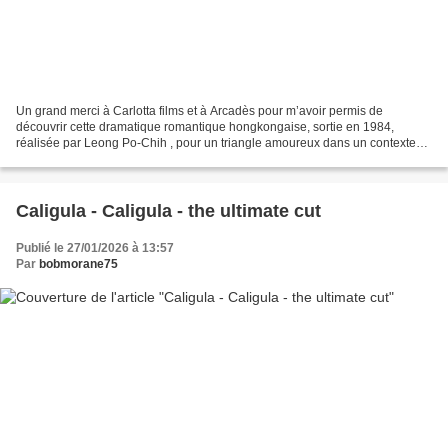
Un grand merci à Carlotta films et à Arcadès pour m’avoir permis de
découvrir cette dramatique romantique hongkongaise, sortie en 1984,
réalisée par Leong Po-Chih , pour un triangle amoureux dans un contexte
de guerr En pleine Seconde Guerre mondiale,...
Caligula - Caligula - the ultimate cut
Publié le 27/01/2026 à 13:57
Par
bobmorane75