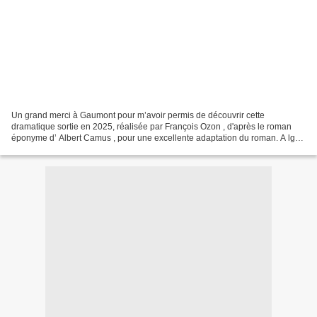
Un grand merci à Gaumont pour m’avoir permis de découvrir cette
dramatique sortie en 2025, réalisée par François Ozon , d'après le roman
éponyme d’ Albert Camus , pour une excellente adaptation du roman. A lger,
1938. Meursault, un jeune homme d’une trentaine...