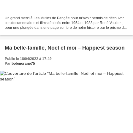
Un grand merci à Les Mutins de Pangée pour m’avoir permis de découvrir
ces documentaires et films réalisés entre 1954 et 1988 par René Vautier ,
pour une plongée dans une page sombre de notre histoire par le prisme du
cinéaste anticolonialiste communiste,...
Ma belle-famille, Noël et moi – Happiest season
Publié le 18/04/2022 à 17:49
Par
bobmorane75