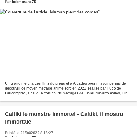
Par
bobmorane75
Un grand merci à Les films du préau et à Arcadès pour m’avoir permis de
découvrir ce moyen métrage animé sorti en 2021, réalisé par Hugo de
Faucompret , ainsi que trois courts métrages de Javier Navarro Aviles, Dina
Velikovskaya et Natalia Mirzoyan sur...
Caltiki le monstre immortel - Caltiki, il mostro
immortale
Publié le 21/04/2022 à 13:27