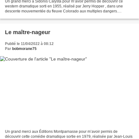
Un grand merci à Sidonis Calysta pour m’avoir permis de découvrir ce
western dramatique sorti en 1955, réalisé par Jerry Hopper , dans une
descente mouvementée du fleuve Colorado aux multiples dangers.
Colorado, 1852. Le capitaine Harper découvre, en...
Le maître-nageur
Publié le 11/04/2022 à 08:12
Par
bobmorane75
Un grand merci aux Éditions Montparnasse pour m’avoir permis de
découvrir cette comédie dramatique sortie en 1979, réalisée par Jean-Louis