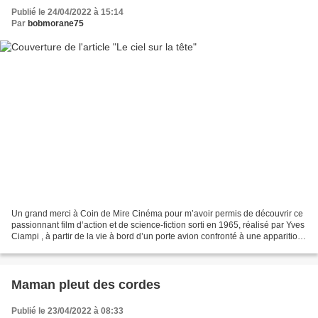
Publié le 24/04/2022 à 15:14
Par
bobmorane75
Un grand merci à Coin de Mire Cinéma pour m’avoir permis de découvrir ce
passionnant film d’action et de science-fiction sorti en 1965, réalisé par Yves
Ciampi , à partir de la vie à bord d’un porte avion confronté à une apparition
hors du commun. 1965,...
Maman pleut des cordes
Publié le 23/04/2022 à 08:33