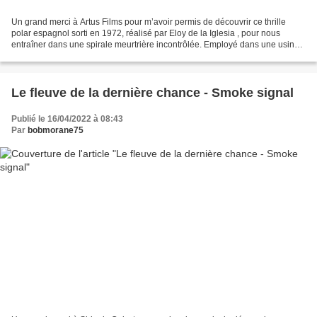
Un grand merci à Artus Films pour m’avoir permis de découvrir ce thrille
polar espagnol sorti en 1972, réalisé par Eloy de la Iglesia , pour nous
entraîner dans une spirale meurtrière incontrôlée. Employé dans une usine
de découpe de viande, Marcos vit...
Le fleuve de la dernière chance - Smoke signal
Publié le 16/04/2022 à 08:43
Par
bobmorane75