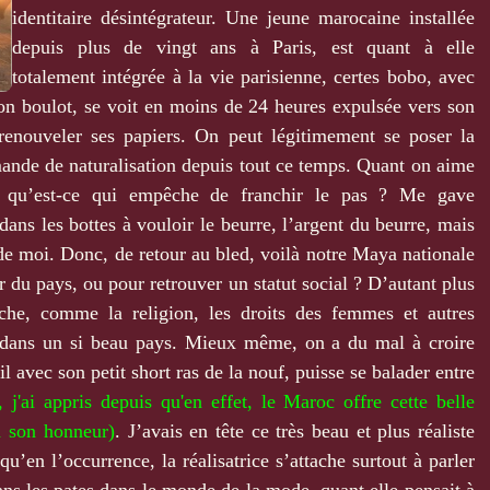
identitaire désintégrateur. Une jeune marocaine installée
depuis plus de vingt ans à Paris, est quant à elle
totalement intégrée à la vie parisienne, certes bobo, avec
son boulot, se voit en moins de 24 heures expulsée vers son
 renouveler ses papiers. On peut légitimement se poser la
emande de naturalisation depuis tout ce temps. Quant on aime
n, qu’est-ce qui empêche de franchir le pas ? Me gave
ans les bottes à vouloir le beurre, l’argent du beurre, mais
 de moi. Donc, de retour au bled, voilà notre Maya nationale
du pays, ou pour retrouver un statut social ? D’autant plus
che, comme la religion, les droits des femmes et autres
 dans un si beau pays. Mieux même, on a du mal à croire
avec son petit short ras de la nouf, puisse se balader entre
 j'ai appris depuis qu'en effet, le Maroc offre cette belle
 à son honneur)
. J’avais en tête ce très beau et plus réaliste
 qu’en l’occurrence, la réalisatrice s’attache surtout à parler
ans les pates dans le monde de la mode, quant elle pensait à