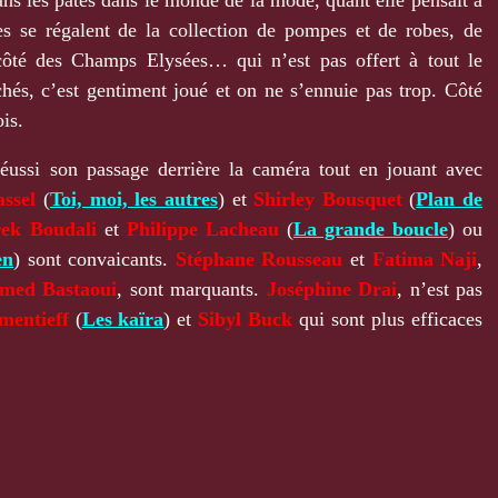
es se régalent de la collection de pompes et de robes, de
ôté des Champs Elysées… qui n’est pas offert à tout le
chés, c’est gentiment joué et on ne s’ennuie pas trop. Côté
is.
réussi son passage derrière la caméra tout en jouant avec
assel
(
Toi, moi, les autres
) et
Shirley Bousquet
(
Plan de
rek Boudali
et
Philippe Lacheau
(
La grande boucle
) ou
en
) sont convaicants.
Stéphane Rousseau
et
Fatima Naji
,
ed Bastaoui
, sont marquants.
Joséphine Drai
, n’est pas
mentieff
(
Les kaïra
) et
Sibyl Buck
qui sont plus efficaces