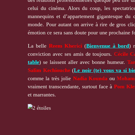
celui du cinéma. Alors du coup, les spectatric
mannequins et d’appartement gigantesque du c
monde. Pour autant on arrive à rire de gros cli
émotion ce sera sans doute pour une prochaine fo
La belle
Reem Kherici
(
Bienvenue à bord
) 
conviction avec ses amis de toujours.
Cécile C
table
) se laissent aller avec bonne humeur.
Ta
Salim Kechiouche
(
Le noir (te) vous va si bi
comme la très jolie
Nadia Kounda
ou
Mohamm
vraiment transcendante, surtout face à
Pom Kle
et marrantes.