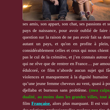
ses amis, son appart, son chat, ses passions et 
pays de naissance, pour avoir oublié de faire
question sur la raison de ne pas avoir fait sa d
autant un pays, et qu'on en profite à plei
considérablement celles et ceux qui nous chient d
pas le cul de la crémière, et j’en connais autour
qui ne rêve que de rentrer en France… par amour 
édulcoré, ce film n’aborde aucun sujet qui fâ
violences et manquement à la dignité humaine
qu’une jeune femme cheveux au vent, quasi à poil 
djellaba et burnous sans problème.
(mea culpa,
dualité, au moins dans les grandes villes, tout
film
Française
, alors plus marquant. Il est vrai
des relations professionnelles quelque peu tire d