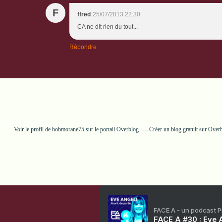
F
ffred
25/07/2013 22:30
CA ne dit rien du tout...
Répondre
Voir le profil de
bobmorane75
sur le portail Overblog
Créer un blog gratuit sur Over
FACE A - un podcast 
FACE A #30 : Eve A