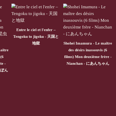
Entre le ciel et l'enfer –
Tengoku to jigoku - 天国と
地獄
Shohei Imamura - Le maître
aître
des désirs inassouvis (6
 (6
films) Mon deuxième frère -
te -
Nianchan - にあんちゃん
にっぽん