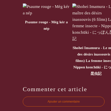
Psaume rouge - Még kér a
nép
Shohei Imamura - Le m
des désirs inassouvis
films) La femme insec
Nippon konchūki - 
昆虫記
Commenter cet article
Ajouter un commentaire