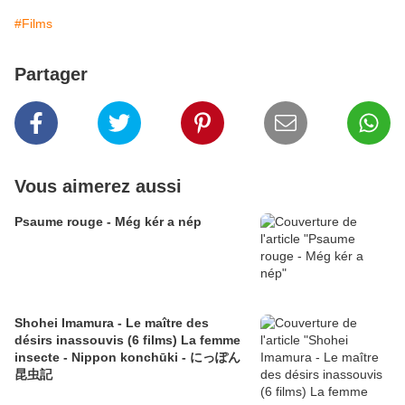
#Films
Partager
Vous aimerez aussi
Psaume rouge - Még kér a nép
Shohei Imamura - Le maître des
désirs inassouvis (6 films) La femme
insecte - Nippon konchūki - にっぽん
昆虫記