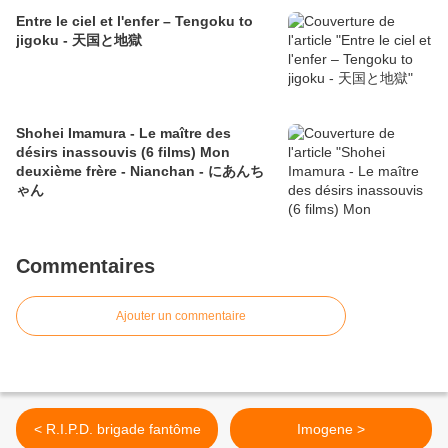
Entre le ciel et l'enfer – Tengoku to
jigoku - 天国と地獄
Shohei Imamura - Le maître des
désirs inassouvis (6 films) Mon
deuxième frère - Nianchan - にあんち
ゃん
Commentaires
Ajouter un commentaire
< R.I.P.D. brigade fantôme
Imogene >