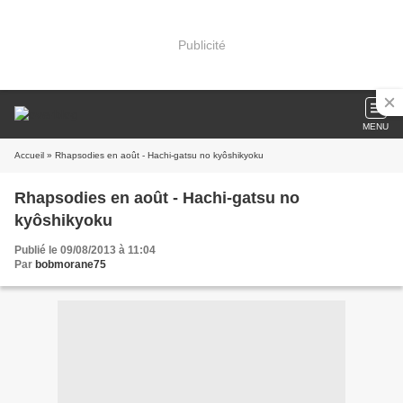
Publicité
MENU
Accueil
» Rhapsodies en août - Hachi-gatsu no kyôshikyoku
Rhapsodies en août - Hachi-gatsu no
kyôshikyoku
Publié le 09/08/2013 à 11:04
Par
bobmorane75