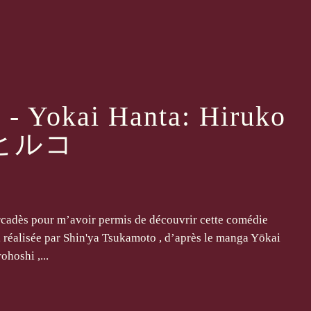
n - Yokai Hanta: Hiruko
 ヒルコ
Arcadès pour m’avoir permis de découvrir cette comédie
, réalisée par Shin'ya Tsukamoto , d’après le manga Yōkai
hoshi ,...