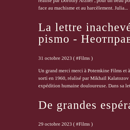
réalisé par Dorothy Arzner , pour un beau por
face au machisme et au harcèlement. Julia...
La lettre inachev
pismo - Неотпра
31 octobre 2023 ( #
Films
)
Un grand merci merci à Potemkine Films et à
sorti en 1960, réalisé par Mikhaïl Kalatozov
expédition humaine douloureuse. Dans sa lett
De grandes espér
29 octobre 2023 ( #
Films
)