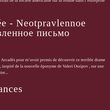
trait de la société américaine sur la femme dans l’entreprise
ée - Neotpravlennoe
вленное письмо
 Arcadès pour m’avoir permis de découvrir ce terrible drame
 , inspiré de la nouvelle éponyme de Valeri Ossipov , sur une
re...
ances