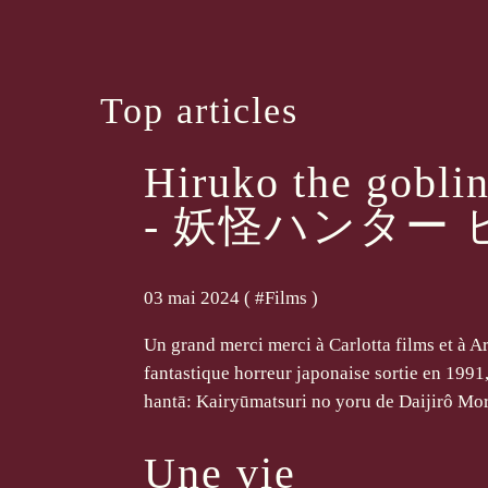
Top articles
Hiruko the gobli
- 妖怪ハンター
03 mai 2024 ( #
Films
)
Un grand merci merci à Carlotta films et à 
fantastique horreur japonaise sortie en 1991
hantā: Kairyūmatsuri no yoru de Daijirô Moro
Une vie